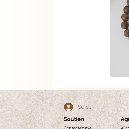
Se connecter
Soutien
Ag
Contactez moi
A p