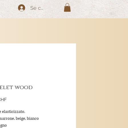
Se connecter
elet wood
Prix
CHF
 elasticizzato.
marrone, beige, bianco
legno