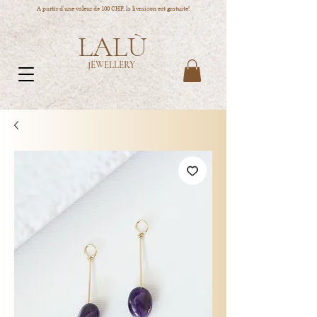
A partir d'une valeur de 100 CHF, la livraison est gratuite!
LALÙ
JEWELLERY