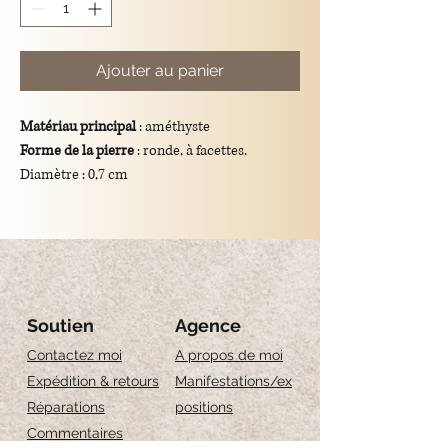
Ajouter au panier
Matériau principal
: améthyste
Forme de la pierre
: ronde, à facettes.
Diamètre : 0,7 cm
Couleur
: violet
Dimensions totales du pendentif
: longueur
de 3 cm
Support
: crochet en argent 925/plaqué or.
Signification symbolique
: l'améthyste est un
symbole de calme, d'équilibre et de
Soutien
Agence
spiritualité.
Contactez moi
A propos de moi
Expédition & retours
Manifestations/ex
Réparations
positions
Commentaires