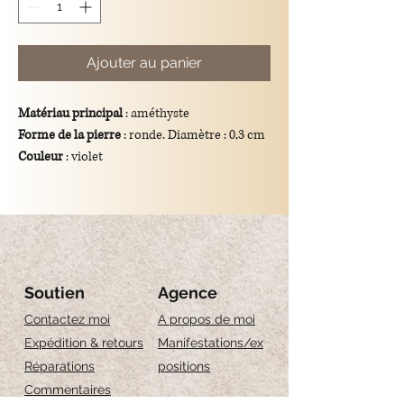
Ajouter au panier
Matériau principal
: améthyste
Forme de la pierre
: ronde. Diamètre : 0,3 cm
Couleur
: violet
Dimensions totales du pendentif
: longueur
de 2 cm
Support
: crochet en argent 925/plaqué or.
Signification symbolique
: l'améthyste est un
symbole de calme, d'équilibre et de
spiritualité.
Soutien
Agence
Contactez moi
A propos de moi
Expédition & retours
Manifestations/ex
Réparations
positions
Commentaires