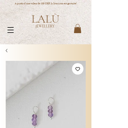
A partir d'une valeur de 100 CHF, la livraison est gratuite!
LALÙ
JEWELLERY