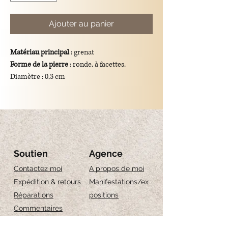
Ajouter au panier
Matériau principal
: grenat
Forme de la pierre
: ronde, à facettes.
Diamètre : 0,3 cm
Couleur
: bordeaux/rouge
Dimensions totales du pendentif
: longueur
de 1 cm
Support
: crochet en argent 925/plaqué or.
Signification symbolique
: le grenat est
traditionnellement associé à l'amour, à la
Soutien
Agence
passion et à la protection.
Contactez moi
A propos de moi
Expédition & retours
Manifestations/ex
Réparations
positions
Commentaires
Guide des tailles