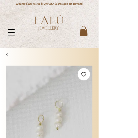
A partir d'une valeur de 100 CHF, la livraison est gratuite!
LALÙ
JEWELLERY