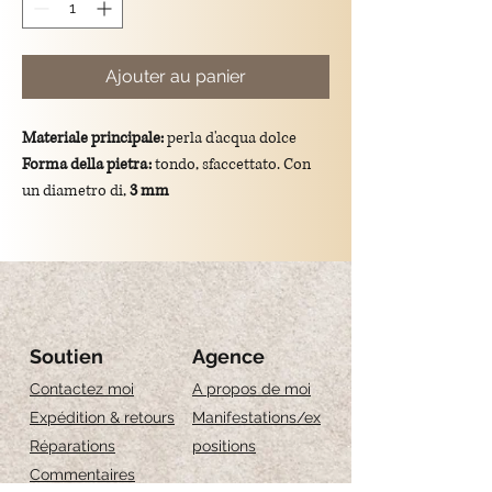
Ajouter au panier
Materiale principale:
perla d'acqua dolce
Forma della pietra:
tondo, sfaccettato. Con
un diametro di,
3 mm
Colore:
bianco
Dimensioni totali del ciondolo:
lunghezza di
1.2 cm
Montatura:
gancio in argento 925/placcato
oro.
Significato simbolico:
La Perla d'acqua dolce
Soutien
Agence
simboleggia purezza, armonia e femminilità.
Contactez moi
A propos de moi
Expédition & retours
Manifestations/ex
Réparations
positions
Commentaires