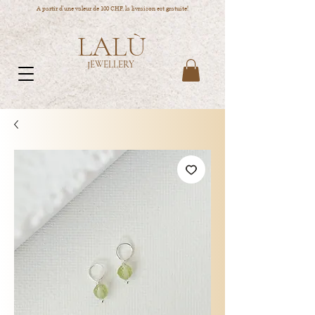
A partir d'une valeur de 100 CHF, la livraison est gratuite!
LALÙ
JEWELLERY