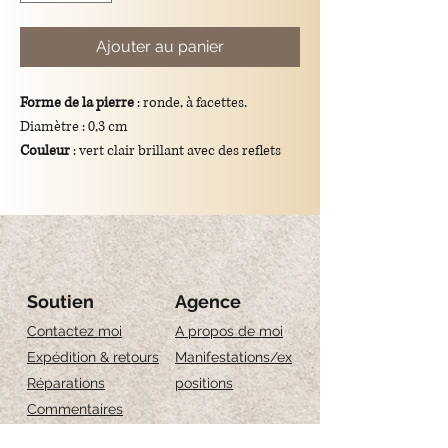
Ajouter au panier
Forme de la pierre
: ronde, à facettes.
Diamètre : 0,3 cm
Couleur
: vert clair brillant avec des reflets
dorés, caractéristique du péridot.
Dimensions totales du pendentif
: longueur
de 1 cm
Support
: crochet en argent plaqué or 925.
Design
: simple et élégant, il convient aussi
bien à un usage quotidien qu'à des occasions
Soutien
Agence
spéciales.
Contactez moi
A propos de moi
Signification symbolique
: le péridot
Expédition & retours
Manifestations/ex
représente la prospérité, le renouveau et la
Réparations
positions
protection, ce qui en fait un cadeau
Commentaires
significatif et unique.
Guide des tailles