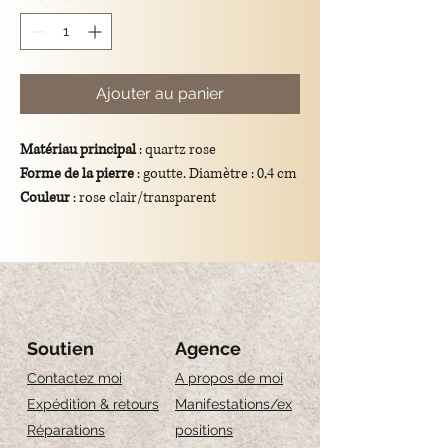
Ajouter au panier
Matériau principal
: quartz rose
Forme de la pierre
: goutte. Diamètre : 0,4 cm
Couleur
: rose clair/transparent
Dimensions totales du pendentif
: longueur
de 1,2 cm
Support
: crochet en argent 925/plaqué or.
Signification symbolique
: le quartz rose est
connu comme la « pierre de l'amour », un
symbole d'affection, d'harmonie et de paix
Soutien
Agence
intérieu
Contactez moi
A propos de moi
Expédition & retours
Manifestations/ex
Réparations
positions