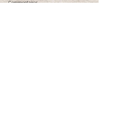
Commentaires
Guide des tailles
Entretien des bijoux
Iscriviti per ricevere 
aggiornamenti esclusivi
Email
*
Iscriviti alla newsletter
Voglio iscrivermi alla tua newsletter.
*