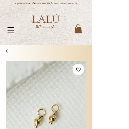
A partir d'une valeur de 100 CHF, la livraison est gratuite!
LALÙ
JEWELLERY