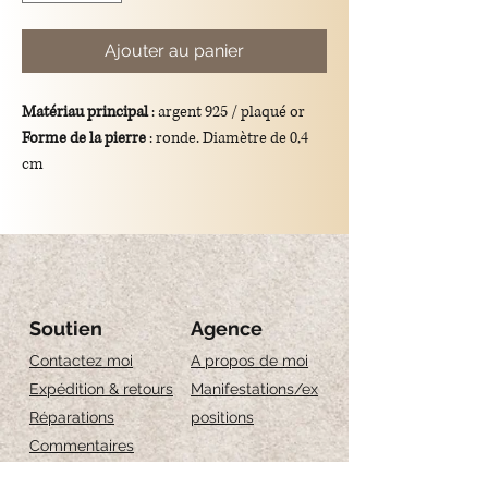
Ajouter au panier
Matériau principal
: argent 925 / plaqué or
Forme de la pierre
: ronde. Diamètre de 0,4
cm
Couleur
: or/argent
Dimensions totales du pendentif
: longueur
de 1 cm
Montatura:
gancio in argento
925/placcato oro.
Soutien
Agence
Contactez moi
A propos de moi
Expédition & retours
Manifestations/ex
Réparations
positions
Commentaires
Guide des tailles