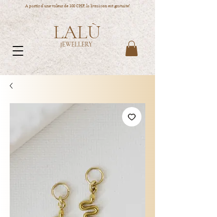
A partir d'une valeur de 100 CHF, la livraison est gratuite!
LALÙ
JEWELLERY