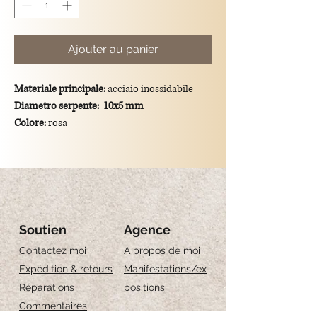
Ajouter au panier
Materiale principale:
acciaio inossidabile
Diametro serpente:
10x5 mm
Colore:
rosa
Dimensioni totali del ciondolo:
lunghezza di
1.5 cm
Montatura:
gancio in argento 925/placcato
oro.
Soutien
Agence
Contactez moi
A propos de moi
Expédition & retours
Manifestations/ex
Réparations
positions
Commentaires