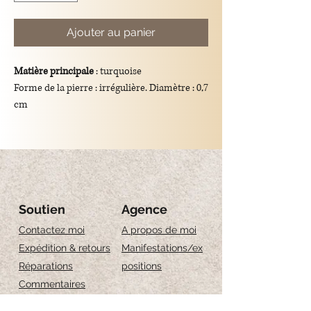
Ajouter au panier
Matière principale
: turquoise
Forme de la pierre : irrégulière. Diamètre : 0,7
cm
Couleur : turquoise
Dimensions totales du pendentif
: longueur
de 3,7 cm
Support
: crochet et chaîne en argent/plaqué
or 925.
Signification symbolique
: la turquoise
Soutien
Agence
symbolise la protection, la sagesse et la
Contactez moi
A propos de moi
guérison intérieure.
Expédition & retours
Manifestations/ex
Réparations
positions
Commentaires
Guide des tailles