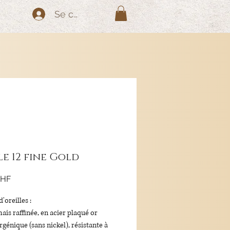
Se connecter
le 12 fine Gold
Prix
CHF
d'oreilles
:
ais raffinée, en acier plaqué or
génique (sans nickel), résistante à