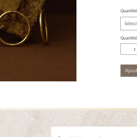
l'eau, fe
Quantit
Diamètre
Sélec
Quantit
Ajout