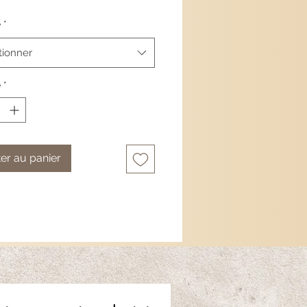
rmeture russe.
é
*
 : 2.5 cm
tionner
é
*
er au panier