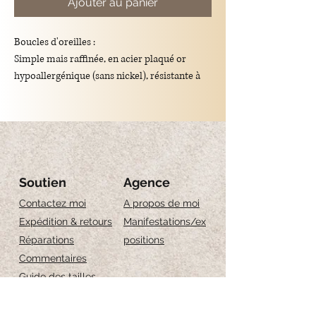
Ajouter au panier
Boucles d'oreilles :
Simple mais raffinée, en acier plaqué or
hypoallergénique (sans nickel), résistante à
l'eau, fermeture russe.
Diamètre : 1.2 cm
Soutien
Agence
Contactez moi
A propos de moi
Expédition & retours
Manifestations/ex
Réparations
positions
Commentaires
Guide des tailles
Entretien des bijoux