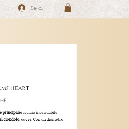
Se connecter
ms Heart
Prix
CHF
e principale:
acciaio inossidabile
l ciondolo:
cuore. Con un diametro