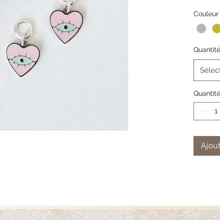
Colore:
Couleur
Dimensio
1.7 cm
Montatu
Quantit
925/plac
Sélec
Quantit
Ajout