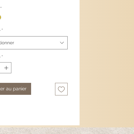
rosa e azzurro
*
ni totali del ciondolo:
lunghezza di
ra:
cerchietto in argento
é
*
cato oro.
tionner
é
*
er au panier