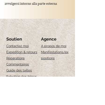
avvolgersi intorno alla parte esterna
dell'orecchio, senza bisogno di un foro
all'orecchio.
Materiale:
Realizzato in argento sterling 925, un
materiale pregiato noto per la sua lucentezza
Soutien
Agence
e durabilità.
Contactez moi
A propos de moi
Expédition & retours
Manifestations/ex
Vestibilità:
Réparations
positions
La dimensione è regolabile, in modo
Commentaires
da adattarsi alla forma dell'orecchio.
Guide des tailles
Entretien des bijoux
Iscriviti per ricevere 