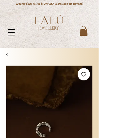
A partir d'une valeur de 100 CHF, la livraison est gratuite!
LALÙ
JEWELLERY