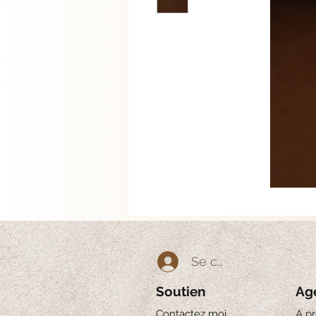
Se connecter
Soutien
Ag
Contactez moi
A p