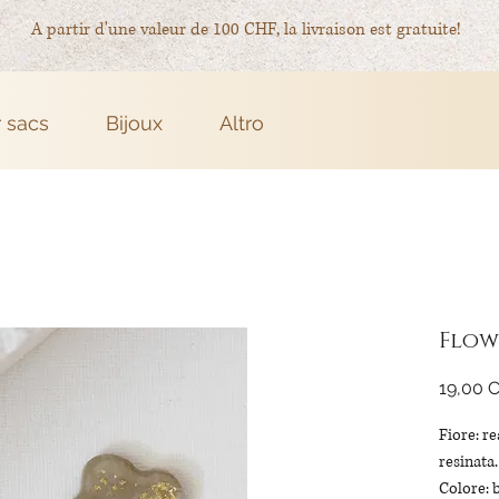
A partir d'une valeur de 100 CHF, la livraison est gratuite!
r sacs
Bijoux
Altro
Flow
19,00 
Fiore: r
resinata.
Colore: 