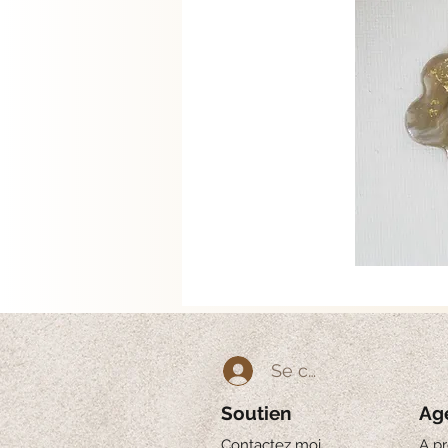
Se connecter
Soutien
Ag
Contactez moi
A p