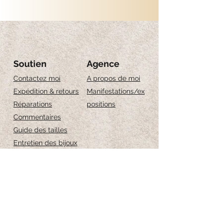
Diametro: 2 cm
Diametro foro: 0.5 cm
Compreso: 2 x fiore (senza creole)
!! essendo realizzati a mano, sono pezzi unici,
le forme e i disegni possono leggermente
Soutien
Agence
variare.
Contactez moi
A propos de moi
Expédition & retours
Manifestations/ex
Réparations
positions
Commentaires
Guide des tailles
Entretien des bijoux
Iscriviti per ricevere 
aggiornamenti esclusivi