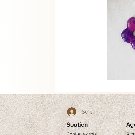
Se connecter
Soutien
Ag
Contactez moi
A p