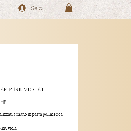
Se connecter
er pink violet
Prix
CHF
ealizzati a mano in pasta polimerica
ink, viola