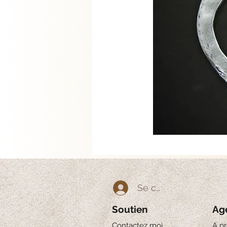
Se connecter
Soutien
Ag
Contactez moi
A p