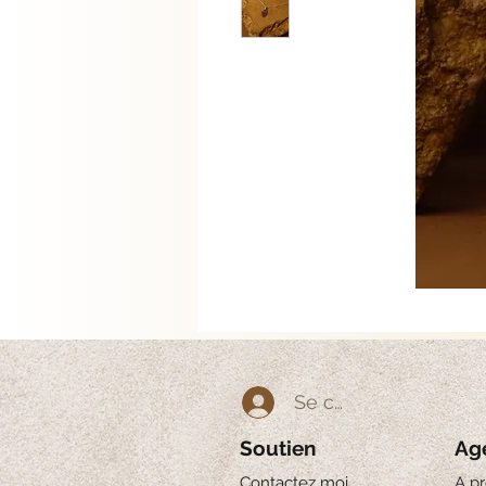
Se connecter
Soutien
Ag
Contactez moi
A p