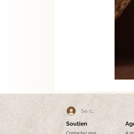
Se connecter
Soutien
Ag
Contactez moi
A p