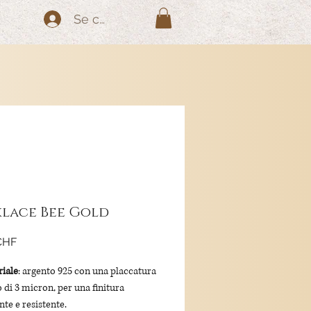
Se connecter
lace Bee Gold
Prix
CHF
iale
: argento 925 con una placcatura
o di 3 micron, per una finitura
nte e resistente.