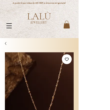
A partir d'une valeur de 100 CHF, la livraison est gratuite!
LALÙ
JEWELLERY