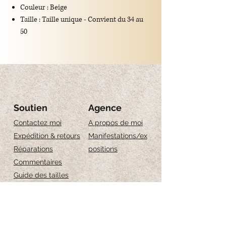
Couleur : Beige
Taille : Taille unique - Convient du 34 au
50
Saison : Convient à toutes les saisons
Matière : 100% viscose
Motif : Couleur unie
Soutien
Agence
Contactez moi
A propos de moi
Expédition & retours
Manifestations/ex
Réparations
positions
Commentaires
Guide des tailles
Entretien des bijoux