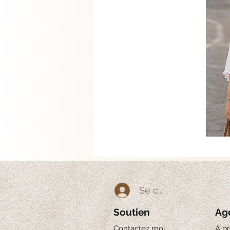
Se connecter
Soutien
Ag
Contactez moi
A p