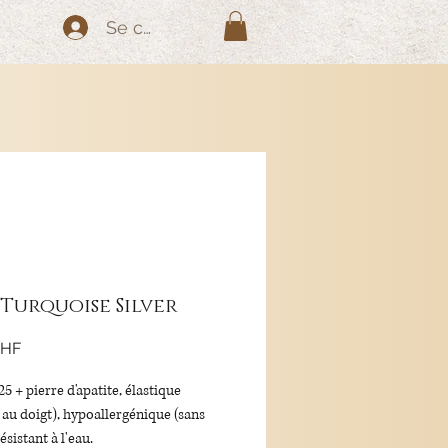
Se connecter
 Turquoise Silver
Prix
CHF
5 + pierre d'apatite, élastique
e au doigt), hypoallergénique (sans
résistant à l'eau.