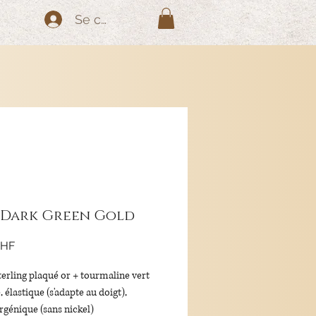
Se connecter
 Dark Green Gold
Prix
CHF
terling plaqué or + tourmaline vert
, élastique (s'adapte au doigt),
rgénique (sans nickel)