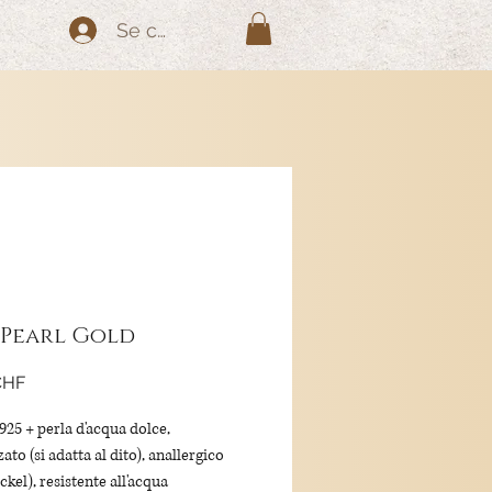
Se connecter
 Pearl Gold
Prix
CHF
925 + perla d'acqua dolce,
zato (si adatta al dito), anallergico
ckel), resistente all'acqua