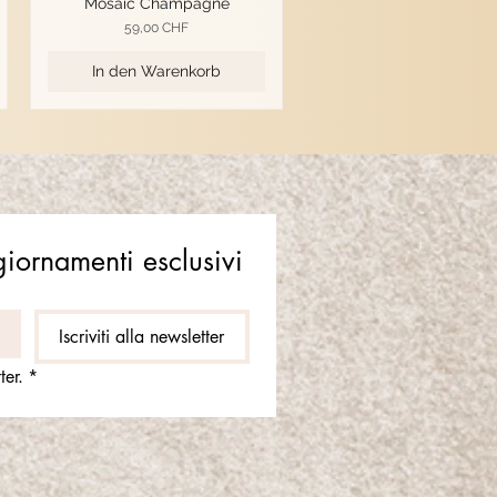
Mosaic Champagne
Preis
59,00 CHF
In den Warenkorb
ggiornamenti esclusivi
Iscriviti alla newsletter
ter.
*