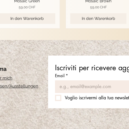
Mosaic Green
Mosaic Brown
Preis
Preis
59,00 CHF
59,00 CHF
In den Warenkorb
In den Warenkorb
Iscriviti per ricevere a
rma
Email
*
r mich
sen
/Ausstellungen
Voglio iscrivermi alla tua newslet