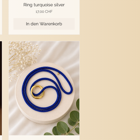
Ring turquoise silver
Preis
17,00 CHF
In den Warenkorb