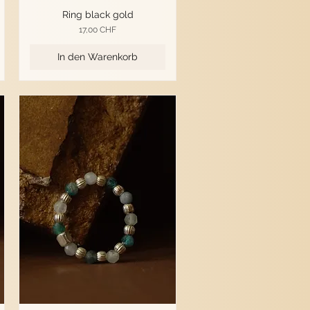
Ring black gold
Preis
17,00 CHF
In den Warenkorb