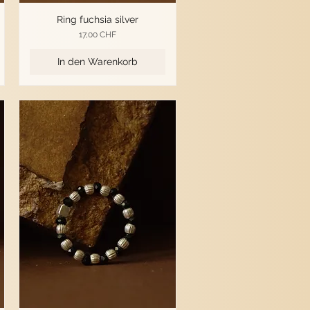
Ring fuchsia silver
Preis
17,00 CHF
In den Warenkorb