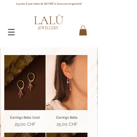
A partir d'une valeur de 100 CHF, la livraison est gratuite!
LALÙ
JEWELLERY
Earrings Bella Gold
Earrings Bella
Prix
Prix
29,00 CHF
25,00 CHF