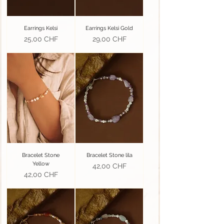
Earrings Kelsi
Earrings Kelsi Gold
Prix
Prix
25,00 CHF
29,00 CHF
Bracelet Stone
Bracelet Stone lila
Yellow
Prix
42,00 CHF
Prix
42,00 CHF