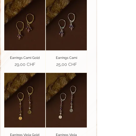
Earrings Cami Gold
Earrings Cami
Prix
Prix
29,00 CHF
25,00 CHF
Earrings Viola Gold
Earrings Viola