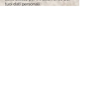
tuoi dati personali.
Il diritto alla comunicazione di una
violazione dei dati personali
Ti prego di notare che potrei
chiederti di verificare la tua identità
prima di rispondere a tali richieste.
Hai il diritto di sporgere denuncia
presso un’Autorità per la protezione
dei dati circa la mia raccolta e
l’utilizzo dei tuoi dati personali. Per
ulteriori informazioni, contattare
l’autorità locale per la protezione
dei dati nello Spazio economico
europeo (SEE).
Fornitori di servizi
Potrei impiegare società e individui
di terze parti per facilitare il mio
Servizio (“Fornitori di servizi”), per
fornire il Servizio per mio conto, per
eseguire servizi relativi ai Servizi o
per aiutarmi ad analizzare come